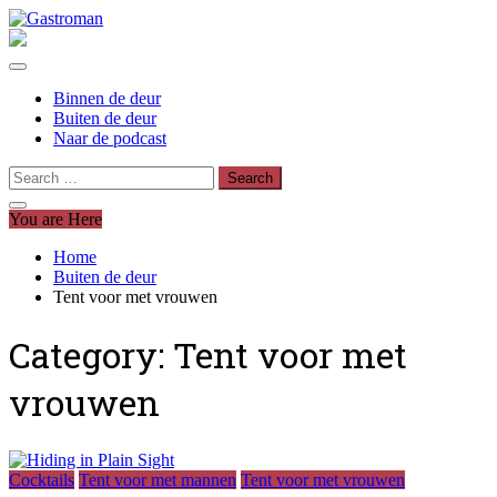
Skip
to
Gastroman
Voor mensen die van lekker eten houden
content
Binnen de deur
Buiten de deur
Naar de podcast
Search
for:
You are Here
Home
Buiten de deur
Tent voor met vrouwen
Category:
Tent voor met
vrouwen
Cocktails
Tent voor met mannen
Tent voor met vrouwen